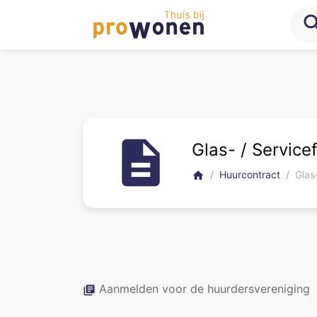
sea
description
Glas- / Servic
Huurcontract
Glas
home
Aanmelden voor de huurdersvereniging
library_books