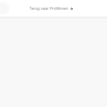
Terug naar ProWonen
arrow_forward