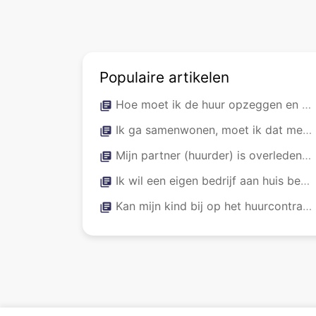
Populaire artikelen
Hoe moet ik de huur opzeggen en wat is de opzegtermijn?
library_books
Ik ga samenwonen, moet ik dat melden?
library_books
Mijn partner (huurder) is overleden en ik sta al op het contract. Moet ik nog iets doen?
library_books
Ik wil een eigen bedrijf aan huis beginnen
library_books
Kan mijn kind bij op het huurcontract?
library_books