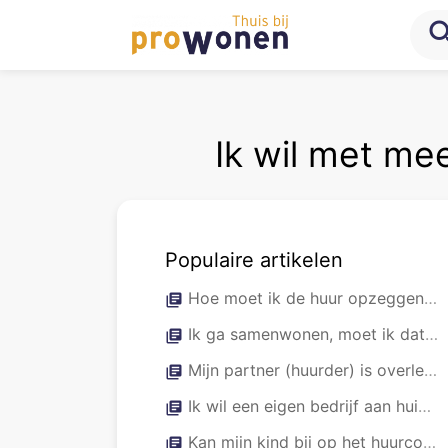
sea
Ik wil met me
Populaire artikelen
Hoe moet ik de huur opzeggen en wat is de opzegtermijn?
library_books
Ik ga samenwonen, moet ik dat melden?
library_books
Mijn partner (huurder) is overleden en ik sta al op het contract. Moet ik nog iets doen?
library_books
Ik wil een eigen bedrijf aan huis beginnen
library_books
Kan mijn kind bij op het huurcontract?
library_books