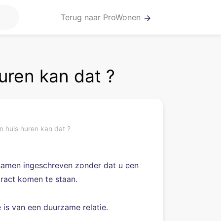
Terug naar ProWonen
arrow_forward
uren kan dat ?
n huis huren kan dat ?
 samen ingeschreven zonder dat u een
tract komen te staan.
 is van een duurzame relatie.