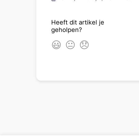
Heeft dit artikel je
geholpen?
😃
😐
😞